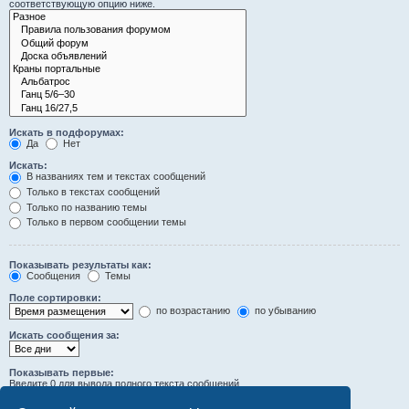
соответствующую опцию ниже.
Искать в подфорумах:
Да
Нет
Искать:
В названиях тем и текстах сообщений
Только в текстах сообщений
Только по названию темы
Только в первом сообщении темы
Показывать результаты как:
Сообщения
Темы
Поле сортировки:
по возрастанию
по убыванию
Искать сообщения за:
Показывать первые:
Введите 0 для вывода полного текста сообщений.
символов сообщений