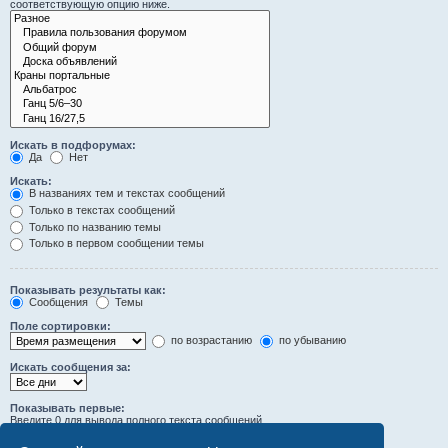
соответствующую опцию ниже.
Искать в подфорумах:
Да
Нет
Искать:
В названиях тем и текстах сообщений
Только в текстах сообщений
Только по названию темы
Только в первом сообщении темы
Показывать результаты как:
Сообщения
Темы
Поле сортировки:
по возрастанию
по убыванию
Искать сообщения за:
Показывать первые:
Введите 0 для вывода полного текста сообщений.
символов сообщений