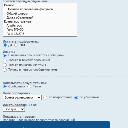
соответствующую опцию ниже.
Искать в подфорумах:
Да
Нет
Искать:
В названиях тем и текстах сообщений
Только в текстах сообщений
Только по названию темы
Только в первом сообщении темы
Показывать результаты как:
Сообщения
Темы
Поле сортировки:
по возрастанию
по убыванию
Искать сообщения за:
Показывать первые:
Введите 0 для вывода полного текста сообщений.
символов сообщений