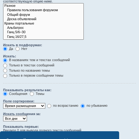
соответствующую опцию ниже.
Искать в подфорумах:
Да
Нет
Искать:
В названиях тем и текстах сообщений
Только в текстах сообщений
Только по названию темы
Только в первом сообщении темы
Показывать результаты как:
Сообщения
Темы
Поле сортировки:
по возрастанию
по убыванию
Искать сообщения за:
Показывать первые:
Введите 0 для вывода полного текста сообщений.
символов сообщений