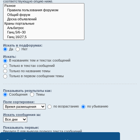
соответствующую опцию ниже.
Искать в подфорумах:
Да
Нет
Искать:
В названиях тем и текстах сообщений
Только в текстах сообщений
Только по названию темы
Только в первом сообщении темы
Показывать результаты как:
Сообщения
Темы
Поле сортировки:
по возрастанию
по убыванию
Искать сообщения за:
Показывать первые:
Введите 0 для вывода полного текста сообщений.
символов сообщений