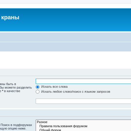
 краны
жны быть в
Искать все слова
 Вы можете разделить
те
*
в качестве
Искать любое слово/поиск с языком запросов
. Поиск в подфорумах
ющую опцию ниже.