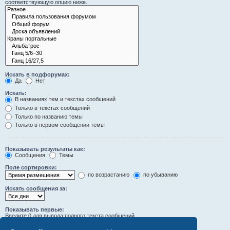
соответствующую опцию ниже.
Искать в подфорумах:
Да
Нет
Искать:
В названиях тем и текстах сообщений
Только в текстах сообщений
Только по названию темы
Только в первом сообщении темы
Показывать результаты как:
Сообщения
Темы
Поле сортировки:
по возрастанию
по убыванию
Искать сообщения за:
Показывать первые:
Введите 0 для вывода полного текста сообщений.
символов сообщений