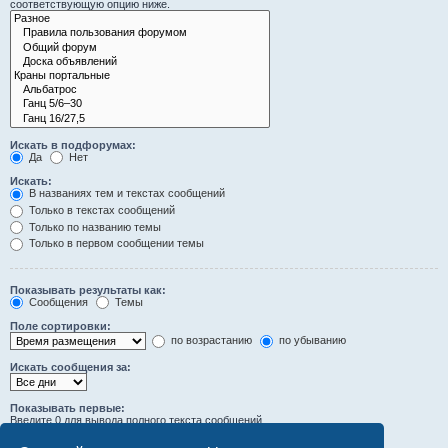
соответствующую опцию ниже.
Искать в подфорумах:
Да
Нет
Искать:
В названиях тем и текстах сообщений
Только в текстах сообщений
Только по названию темы
Только в первом сообщении темы
Показывать результаты как:
Сообщения
Темы
Поле сортировки:
по возрастанию
по убыванию
Искать сообщения за:
Показывать первые:
Введите 0 для вывода полного текста сообщений.
символов сообщений