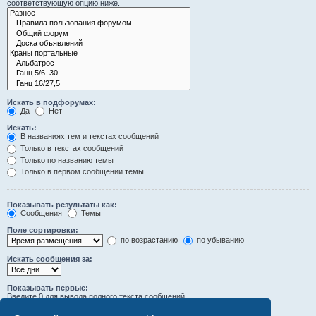
соответствующую опцию ниже.
Искать в подфорумах:
Да
Нет
Искать:
В названиях тем и текстах сообщений
Только в текстах сообщений
Только по названию темы
Только в первом сообщении темы
Показывать результаты как:
Сообщения
Темы
Поле сортировки:
по возрастанию
по убыванию
Искать сообщения за:
Показывать первые:
Введите 0 для вывода полного текста сообщений.
символов сообщений