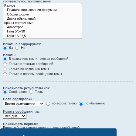
соответствующую опцию ниже.
Искать в подфорумах:
Да
Нет
Искать:
В названиях тем и текстах сообщений
Только в текстах сообщений
Только по названию темы
Только в первом сообщении темы
Показывать результаты как:
Сообщения
Темы
Поле сортировки:
по возрастанию
по убыванию
Искать сообщения за:
Показывать первые:
Введите 0 для вывода полного текста сообщений.
символов сообщений