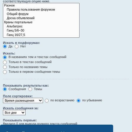
соответствующую опцию ниже.
Искать в подфорумах:
Да
Нет
Искать:
В названиях тем и текстах сообщений
Только в текстах сообщений
Только по названию темы
Только в первом сообщении темы
Показывать результаты как:
Сообщения
Темы
Поле сортировки:
по возрастанию
по убыванию
Искать сообщения за:
Показывать первые:
Введите 0 для вывода полного текста сообщений.
символов сообщений