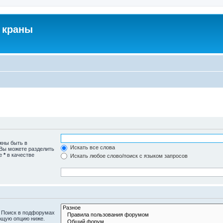
 краны
жны быть в
Искать все слова
 Вы можете разделить
те
*
в качестве
Искать любое слово/поиск с языком запросов
. Поиск в подфорумах
ющую опцию ниже.