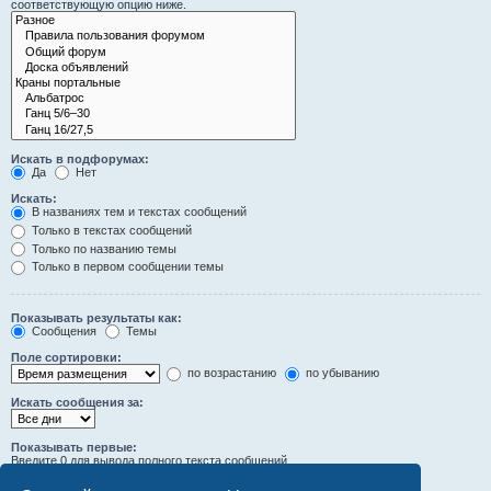
соответствующую опцию ниже.
Искать в подфорумах:
Да
Нет
Искать:
В названиях тем и текстах сообщений
Только в текстах сообщений
Только по названию темы
Только в первом сообщении темы
Показывать результаты как:
Сообщения
Темы
Поле сортировки:
по возрастанию
по убыванию
Искать сообщения за:
Показывать первые:
Введите 0 для вывода полного текста сообщений.
символов сообщений