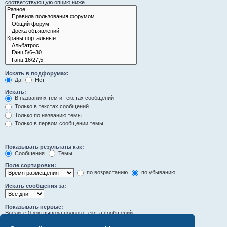
соответствующую опцию ниже.
Искать в подфорумах:
Да
Нет
Искать:
В названиях тем и текстах сообщений
Только в текстах сообщений
Только по названию темы
Только в первом сообщении темы
Показывать результаты как:
Сообщения
Темы
Поле сортировки:
по возрастанию
по убыванию
Искать сообщения за:
Показывать первые:
Введите 0 для вывода полного текста сообщений.
символов сообщений