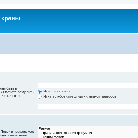
 краны
жны быть в
Искать все слова
 Вы можете разделить
те
*
в качестве
Искать любое слово/поиск с языком запросов
. Поиск в подфорумах
ющую опцию ниже.