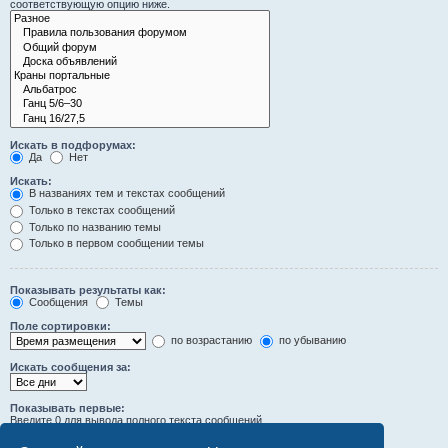
соответствующую опцию ниже.
Искать в подфорумах:
Да
Нет
Искать:
В названиях тем и текстах сообщений
Только в текстах сообщений
Только по названию темы
Только в первом сообщении темы
Показывать результаты как:
Сообщения
Темы
Поле сортировки:
по возрастанию
по убыванию
Искать сообщения за:
Показывать первые:
Введите 0 для вывода полного текста сообщений.
символов сообщений