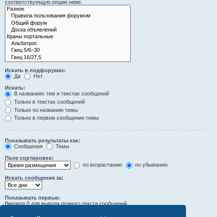
соответствующую опцию ниже.
Искать в подфорумах:
Да
Нет
Искать:
В названиях тем и текстах сообщений
Только в текстах сообщений
Только по названию темы
Только в первом сообщении темы
Показывать результаты как:
Сообщения
Темы
Поле сортировки:
по возрастанию
по убыванию
Искать сообщения за:
Показывать первые:
Введите 0 для вывода полного текста сообщений.
символов сообщений