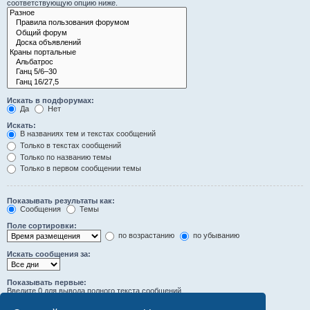
соответствующую опцию ниже.
Искать в подфорумах:
Да
Нет
Искать:
В названиях тем и текстах сообщений
Только в текстах сообщений
Только по названию темы
Только в первом сообщении темы
Показывать результаты как:
Сообщения
Темы
Поле сортировки:
по возрастанию
по убыванию
Искать сообщения за:
Показывать первые:
Введите 0 для вывода полного текста сообщений.
символов сообщений