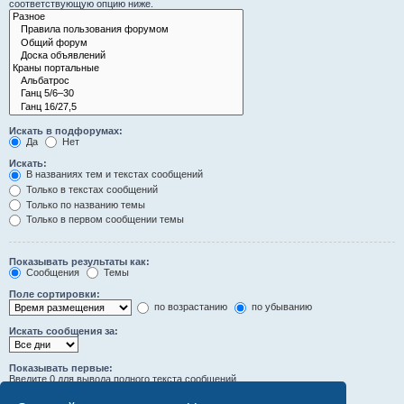
соответствующую опцию ниже.
Искать в подфорумах:
Да
Нет
Искать:
В названиях тем и текстах сообщений
Только в текстах сообщений
Только по названию темы
Только в первом сообщении темы
Показывать результаты как:
Сообщения
Темы
Поле сортировки:
по возрастанию
по убыванию
Искать сообщения за:
Показывать первые:
Введите 0 для вывода полного текста сообщений.
символов сообщений