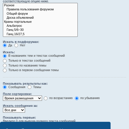
соответствующую опцию ниже.
Искать в подфорумах:
Да
Нет
Искать:
В названиях тем и текстах сообщений
Только в текстах сообщений
Только по названию темы
Только в первом сообщении темы
Показывать результаты как:
Сообщения
Темы
Поле сортировки:
по возрастанию
по убыванию
Искать сообщения за:
Показывать первые:
Введите 0 для вывода полного текста сообщений.
символов сообщений