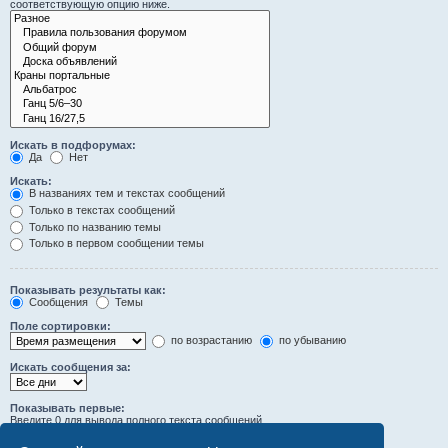
соответствующую опцию ниже.
Искать в подфорумах:
Да
Нет
Искать:
В названиях тем и текстах сообщений
Только в текстах сообщений
Только по названию темы
Только в первом сообщении темы
Показывать результаты как:
Сообщения
Темы
Поле сортировки:
по возрастанию
по убыванию
Искать сообщения за:
Показывать первые:
Введите 0 для вывода полного текста сообщений.
символов сообщений