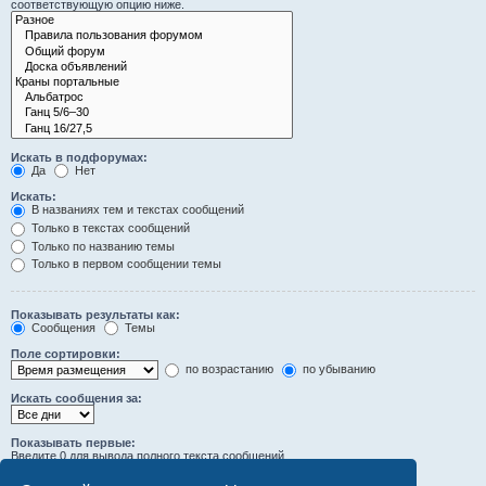
соответствующую опцию ниже.
Искать в подфорумах:
Да
Нет
Искать:
В названиях тем и текстах сообщений
Только в текстах сообщений
Только по названию темы
Только в первом сообщении темы
Показывать результаты как:
Сообщения
Темы
Поле сортировки:
по возрастанию
по убыванию
Искать сообщения за:
Показывать первые:
Введите 0 для вывода полного текста сообщений.
символов сообщений