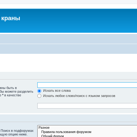
 краны
жны быть в
Искать все слова
 Вы можете разделить
те
*
в качестве
Искать любое слово/поиск с языком запросов
. Поиск в подфорумах
ющую опцию ниже.