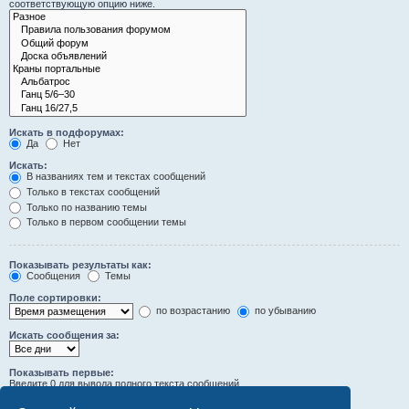
соответствующую опцию ниже.
Искать в подфорумах:
Да
Нет
Искать:
В названиях тем и текстах сообщений
Только в текстах сообщений
Только по названию темы
Только в первом сообщении темы
Показывать результаты как:
Сообщения
Темы
Поле сортировки:
по возрастанию
по убыванию
Искать сообщения за:
Показывать первые:
Введите 0 для вывода полного текста сообщений.
символов сообщений