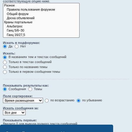
соответствующую опцию ниже.
Искать в подфорумах:
Да
Нет
Искать:
В названиях тем и текстах сообщений
Только в текстах сообщений
Только по названию темы
Только в первом сообщении темы
Показывать результаты как:
Сообщения
Темы
Поле сортировки:
по возрастанию
по убыванию
Искать сообщения за:
Показывать первые:
Введите 0 для вывода полного текста сообщений.
символов сообщений