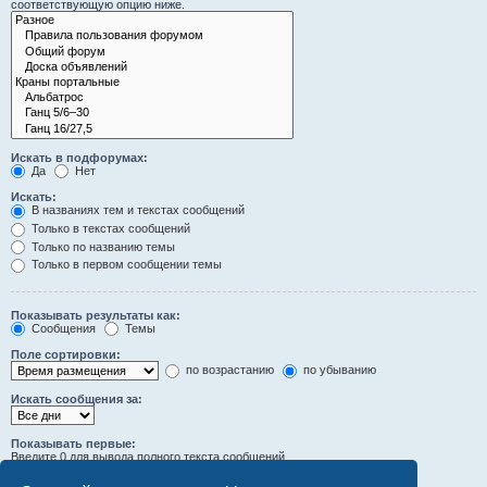
соответствующую опцию ниже.
Искать в подфорумах:
Да
Нет
Искать:
В названиях тем и текстах сообщений
Только в текстах сообщений
Только по названию темы
Только в первом сообщении темы
Показывать результаты как:
Сообщения
Темы
Поле сортировки:
по возрастанию
по убыванию
Искать сообщения за:
Показывать первые:
Введите 0 для вывода полного текста сообщений.
символов сообщений