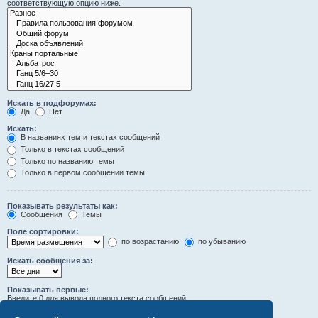
соответствующую опцию ниже.
Искать в подфорумах:
Да
Нет
Искать:
В названиях тем и текстах сообщений
Только в текстах сообщений
Только по названию темы
Только в первом сообщении темы
Показывать результаты как:
Сообщения
Темы
Поле сортировки:
по возрастанию
по убыванию
Искать сообщения за:
Показывать первые:
Введите 0 для вывода полного текста сообщений.
символов сообщений