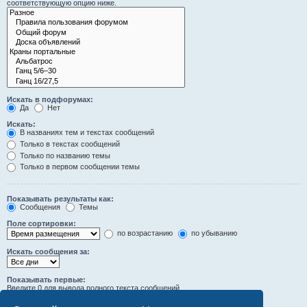
соответствующую опцию ниже.
Искать в подфорумах:
Да
Нет
Искать:
В названиях тем и текстах сообщений
Только в текстах сообщений
Только по названию темы
Только в первом сообщении темы
Показывать результаты как:
Сообщения
Темы
Поле сортировки:
по возрастанию
по убыванию
Искать сообщения за:
Показывать первые:
Введите 0 для вывода полного текста сообщений.
символов сообщений