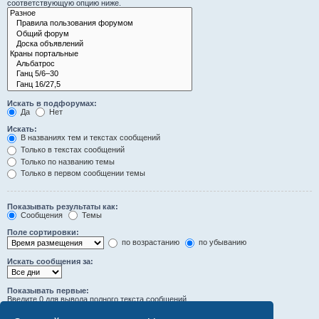
соответствующую опцию ниже.
Искать в подфорумах:
Да
Нет
Искать:
В названиях тем и текстах сообщений
Только в текстах сообщений
Только по названию темы
Только в первом сообщении темы
Показывать результаты как:
Сообщения
Темы
Поле сортировки:
по возрастанию
по убыванию
Искать сообщения за:
Показывать первые:
Введите 0 для вывода полного текста сообщений.
символов сообщений