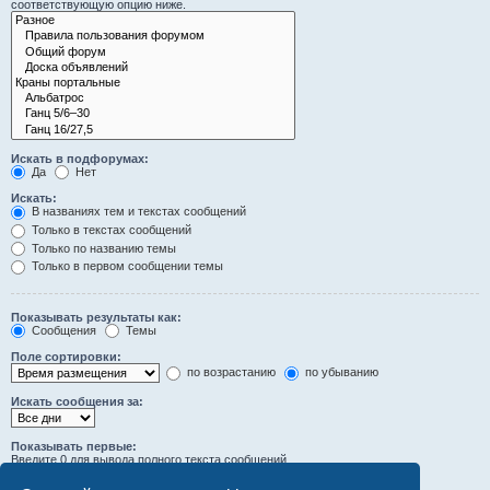
соответствующую опцию ниже.
Искать в подфорумах:
Да
Нет
Искать:
В названиях тем и текстах сообщений
Только в текстах сообщений
Только по названию темы
Только в первом сообщении темы
Показывать результаты как:
Сообщения
Темы
Поле сортировки:
по возрастанию
по убыванию
Искать сообщения за:
Показывать первые:
Введите 0 для вывода полного текста сообщений.
символов сообщений