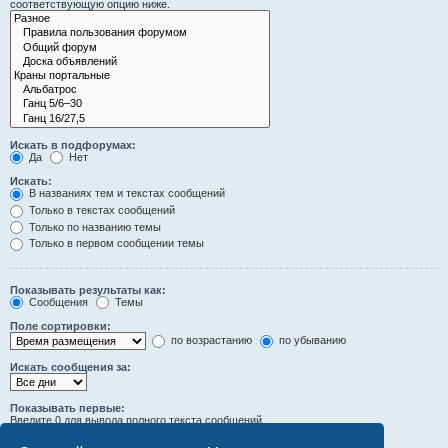
соответствующую опцию ниже.
Искать в подфорумах:
Да
Нет
Искать:
В названиях тем и текстах сообщений
Только в текстах сообщений
Только по названию темы
Только в первом сообщении темы
Показывать результаты как:
Сообщения
Темы
Поле сортировки:
по возрастанию
по убыванию
Искать сообщения за:
Показывать первые:
Введите 0 для вывода полного текста сообщений.
символов сообщений