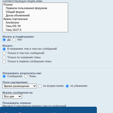
соответствующую опцию ниже.
Искать в подфорумах:
Да
Нет
Искать:
В названиях тем и текстах сообщений
Только в текстах сообщений
Только по названию темы
Только в первом сообщении темы
Показывать результаты как:
Сообщения
Темы
Поле сортировки:
по возрастанию
по убыванию
Искать сообщения за:
Показывать первые:
Введите 0 для вывода полного текста сообщений.
символов сообщений