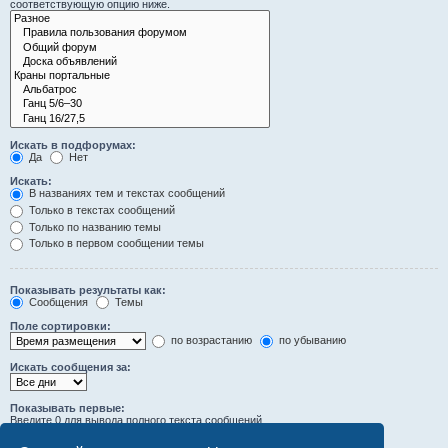
соответствующую опцию ниже.
Искать в подфорумах:
Да
Нет
Искать:
В названиях тем и текстах сообщений
Только в текстах сообщений
Только по названию темы
Только в первом сообщении темы
Показывать результаты как:
Сообщения
Темы
Поле сортировки:
по возрастанию
по убыванию
Искать сообщения за:
Показывать первые:
Введите 0 для вывода полного текста сообщений.
символов сообщений