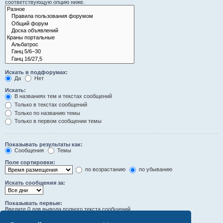
соответствующую опцию ниже.
Искать в подфорумах:
Да
Нет
Искать:
В названиях тем и текстах сообщений
Только в текстах сообщений
Только по названию темы
Только в первом сообщении темы
Показывать результаты как:
Сообщения
Темы
Поле сортировки:
по возрастанию
по убыванию
Искать сообщения за:
Показывать первые:
Введите 0 для вывода полного текста сообщений.
символов сообщений