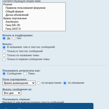
соответствующую опцию ниже.
Искать в подфорумах:
Да
Нет
Искать:
В названиях тем и текстах сообщений
Только в текстах сообщений
Только по названию темы
Только в первом сообщении темы
Показывать результаты как:
Сообщения
Темы
Поле сортировки:
по возрастанию
по убыванию
Искать сообщения за:
Показывать первые:
Введите 0 для вывода полного текста сообщений.
символов сообщений