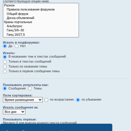
соответствующую опцию ниже.
Искать в подфорумах:
Да
Нет
Искать:
В названиях тем и текстах сообщений
Только в текстах сообщений
Только по названию темы
Только в первом сообщении темы
Показывать результаты как:
Сообщения
Темы
Поле сортировки:
по возрастанию
по убыванию
Искать сообщения за:
Показывать первые:
Введите 0 для вывода полного текста сообщений.
символов сообщений