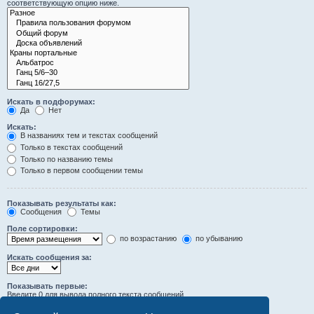
соответствующую опцию ниже.
Искать в подфорумах:
Да
Нет
Искать:
В названиях тем и текстах сообщений
Только в текстах сообщений
Только по названию темы
Только в первом сообщении темы
Показывать результаты как:
Сообщения
Темы
Поле сортировки:
по возрастанию
по убыванию
Искать сообщения за:
Показывать первые:
Введите 0 для вывода полного текста сообщений.
символов сообщений