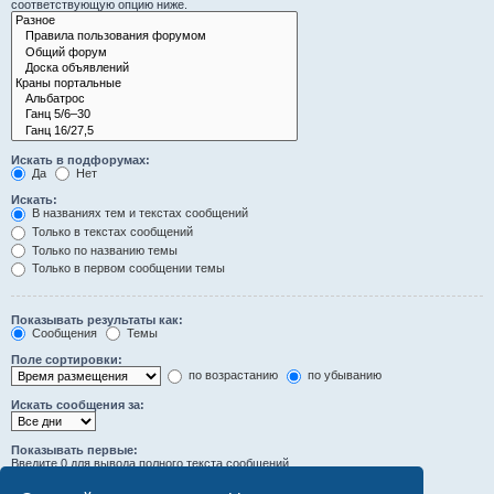
соответствующую опцию ниже.
Искать в подфорумах:
Да
Нет
Искать:
В названиях тем и текстах сообщений
Только в текстах сообщений
Только по названию темы
Только в первом сообщении темы
Показывать результаты как:
Сообщения
Темы
Поле сортировки:
по возрастанию
по убыванию
Искать сообщения за:
Показывать первые:
Введите 0 для вывода полного текста сообщений.
символов сообщений