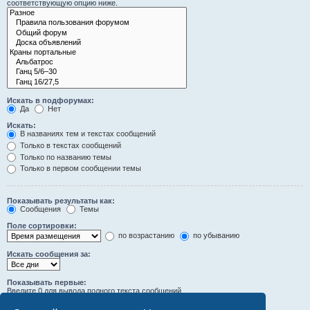
соответствующую опцию ниже.
Искать в подфорумах:
Да
Нет
Искать:
В названиях тем и текстах сообщений
Только в текстах сообщений
Только по названию темы
Только в первом сообщении темы
Показывать результаты как:
Сообщения
Темы
Поле сортировки:
по возрастанию
по убыванию
Искать сообщения за:
Показывать первые:
Введите 0 для вывода полного текста сообщений.
символов сообщений