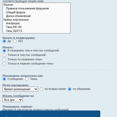
соответствующую опцию ниже.
Искать в подфорумах:
Да
Нет
Искать:
В названиях тем и текстах сообщений
Только в текстах сообщений
Только по названию темы
Только в первом сообщении темы
Показывать результаты как:
Сообщения
Темы
Поле сортировки:
по возрастанию
по убыванию
Искать сообщения за:
Показывать первые:
Введите 0 для вывода полного текста сообщений.
символов сообщений