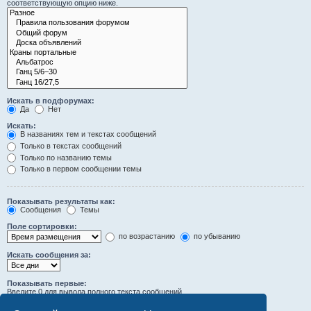
соответствующую опцию ниже.
Искать в подфорумах:
Да
Нет
Искать:
В названиях тем и текстах сообщений
Только в текстах сообщений
Только по названию темы
Только в первом сообщении темы
Показывать результаты как:
Сообщения
Темы
Поле сортировки:
по возрастанию
по убыванию
Искать сообщения за:
Показывать первые:
Введите 0 для вывода полного текста сообщений.
символов сообщений