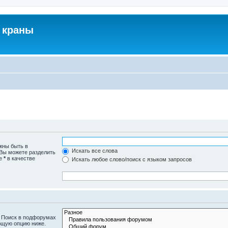
 краны
жны быть в
Искать все слова
 Вы можете разделить
те
*
в качестве
Искать любое слово/поиск с языком запросов
. Поиск в подфорумах
ющую опцию ниже.