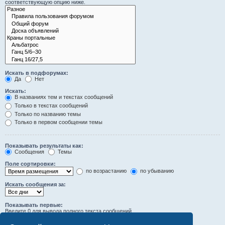
соответствующую опцию ниже.
Искать в подфорумах:
Да
Нет
Искать:
В названиях тем и текстах сообщений
Только в текстах сообщений
Только по названию темы
Только в первом сообщении темы
Показывать результаты как:
Сообщения
Темы
Поле сортировки:
по возрастанию
по убыванию
Искать сообщения за:
Показывать первые:
Введите 0 для вывода полного текста сообщений.
символов сообщений