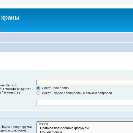
 краны
жны быть в
Искать все слова
 Вы можете разделить
те
*
в качестве
Искать любое слово/поиск с языком запросов
. Поиск в подфорумах
ющую опцию ниже.