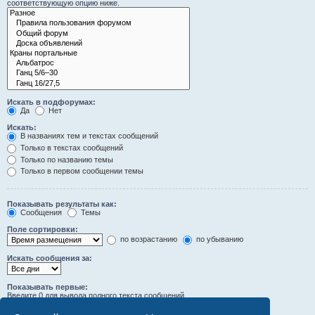
соответствующую опцию ниже.
Искать в подфорумах:
Да
Нет
Искать:
В названиях тем и текстах сообщений
Только в текстах сообщений
Только по названию темы
Только в первом сообщении темы
Показывать результаты как:
Сообщения
Темы
Поле сортировки:
по возрастанию
по убыванию
Искать сообщения за:
Показывать первые:
Введите 0 для вывода полного текста сообщений.
символов сообщений