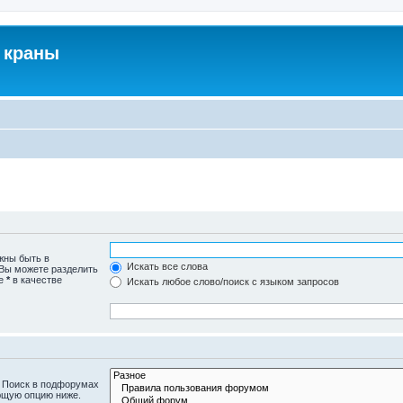
 краны
жны быть в
Искать все слова
 Вы можете разделить
те
*
в качестве
Искать любое слово/поиск с языком запросов
. Поиск в подфорумах
ющую опцию ниже.