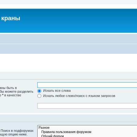
 краны
жны быть в
Искать все слова
 Вы можете разделить
те
*
в качестве
Искать любое слово/поиск с языком запросов
. Поиск в подфорумах
ющую опцию ниже.