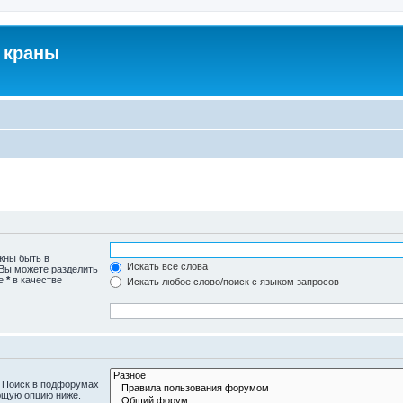
 краны
жны быть в
Искать все слова
 Вы можете разделить
те
*
в качестве
Искать любое слово/поиск с языком запросов
. Поиск в подфорумах
ющую опцию ниже.