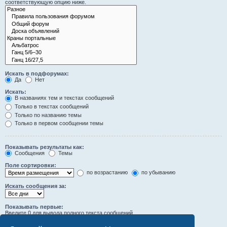
соответствующую опцию ниже.
Искать в подфорумах:
Да
Нет
Искать:
В названиях тем и текстах сообщений
Только в текстах сообщений
Только по названию темы
Только в первом сообщении темы
Показывать результаты как:
Сообщения
Темы
Поле сортировки:
по возрастанию
по убыванию
Искать сообщения за:
Показывать первые:
Введите 0 для вывода полного текста сообщений.
символов сообщений