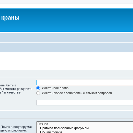
 краны
жны быть в
Искать все слова
 Вы можете разделить
те
*
в качестве
Искать любое слово/поиск с языком запросов
. Поиск в подфорумах
ющую опцию ниже.